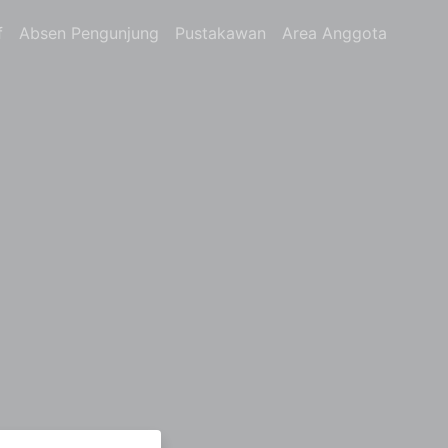
f
Absen Pengunjung
Pustakawan
Area Anggota